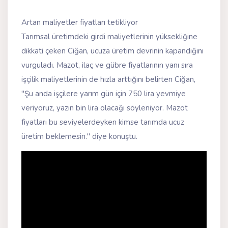
Artan maliyetler fiyatları tetikliyor
Tarımsal üretimdeki girdi maliyetlerinin yüksekliğine
dikkati çeken Ciğan, ucuza üretim devrinin kapandığını
vurguladı. Mazot, ilaç ve gübre fiyatlarının yanı sıra
işçilik maliyetlerinin de hızla arttığını belirten Ciğan,
"Şu anda işçilere yarım gün için 750 lira yevmiye
veriyoruz, yazın bin lira olacağı söyleniyor. Mazot
fiyatları bu seviyelerdeyken kimse tarımda ucuz
üretim beklemesin." diye konuştu.