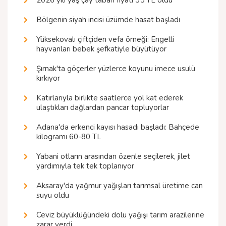
2026 yılı yaş çay taban fiyatı 35 TL oldu
Bölgenin siyah incisi üzümde hasat başladı
Yüksekovalı çiftçiden vefa örneği: Engelli
hayvanları bebek şefkatiyle büyütüyor
Şırnak'ta göçerler yüzlerce koyunu imece usulü
kırkıyor
Katırlarıyla birlikte saatlerce yol kat ederek
ulaştıkları dağlardan pancar topluyorlar
Adana'da erkenci kayısı hasadı başladı: Bahçede
kilogramı 60-80 TL
Yabani otların arasından özenle seçilerek, jilet
yardımıyla tek tek toplanıyor
Aksaray'da yağmur yağışları tarımsal üretime can
suyu oldu
Ceviz büyüklüğündeki dolu yağışı tarım arazilerine
zarar verdi