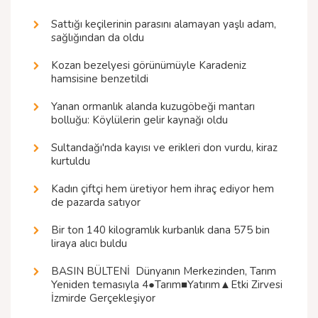
Sattığı keçilerinin parasını alamayan yaşlı adam,
sağlığından da oldu
Kozan bezelyesi görünümüyle Karadeniz
hamsisine benzetildi
Yanan ormanlık alanda kuzugöbeği mantarı
bolluğu: Köylülerin gelir kaynağı oldu
Sultandağı'nda kayısı ve erikleri don vurdu, kiraz
kurtuldu
Kadın çiftçi hem üretiyor hem ihraç ediyor hem
de pazarda satıyor
Bir ton 140 kilogramlık kurbanlık dana 575 bin
liraya alıcı buldu
BASIN BÜLTENİ  Dünyanın Merkezinden, Tarım
Yeniden temasıyla 4●Tarım■Yatırım▲Etki Zirvesi
İzmirde Gerçekleşiyor