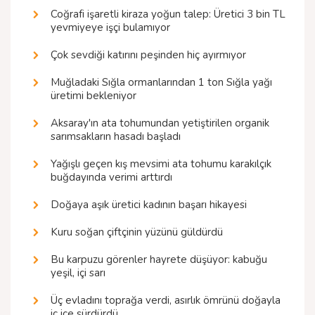
Coğrafi işaretli kiraza yoğun talep: Üretici 3 bin TL
yevmiyeye işçi bulamıyor
Çok sevdiği katırını peşinden hiç ayırmıyor
Muğladaki Sığla ormanlarından 1 ton Sığla yağı
üretimi bekleniyor
Aksaray'ın ata tohumundan yetiştirilen organik
sarımsakların hasadı başladı
Yağışlı geçen kış mevsimi ata tohumu karakılçık
buğdayında verimi arttırdı
Doğaya aşık üretici kadının başarı hikayesi
Kuru soğan çiftçinin yüzünü güldürdü
Bu karpuzu görenler hayrete düşüyor: kabuğu
yeşil, içi sarı
Üç evladını toprağa verdi, asırlık ömrünü doğayla
iç içe sürdürdü