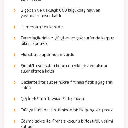
2 çoban ve yaklaşık 650 küçükbaş hayvan
yaylada mahsur kaldı
İki mevsim tek karede
Tarım işçilerini ve çiftçileri en çok turfanda karpuz
dikimi zorluyor
Hububatı süper hücre vurdu
Şırnak'ta sel suları köprüleri yıktı, ev ve ahırlar
sular altında kaldı
Gaziantep'te süper hücre fırtınası fıstık ağaçlarını
söktü
Çiğ İnek Sütü Tavsiye Satış Fiyatı
Dünya hububat üretiminde bir ilk gerçekleşecek
Çeşme sakızı ile Fransız koçunu birleştirdi, verimi
katladı