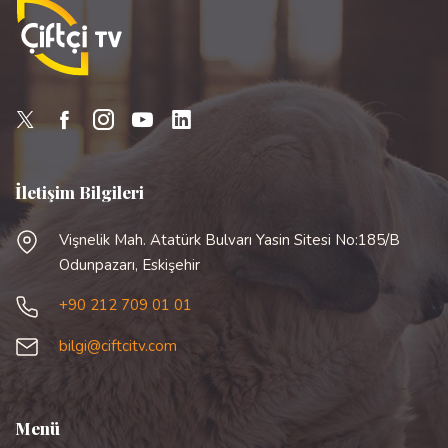
İletişim Bilgileri
Vişnelik Mah. Atatürk Bulvarı Yasin Sitesi No:185/B
Odunpazarı, Eskişehir
+90 212 709 01 01
bilgi@ciftcitv.com
Menü