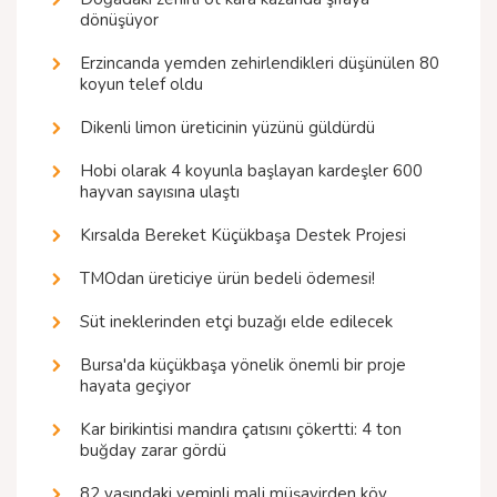
dönüşüyor
Erzincanda yemden zehirlendikleri düşünülen 80
koyun telef oldu
Dikenli limon üreticinin yüzünü güldürdü
Hobi olarak 4 koyunla başlayan kardeşler 600
hayvan sayısına ulaştı
Kırsalda Bereket Küçükbaşa Destek Projesi
TMOdan üreticiye ürün bedeli ödemesi!
Süt ineklerinden etçi buzağı elde edilecek
Bursa'da küçükbaşa yönelik önemli bir proje
hayata geçiyor
Kar birikintisi mandıra çatısını çökertti: 4 ton
buğday zarar gördü
82 yaşındaki yeminli mali müşavirden köy