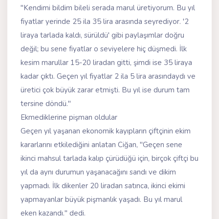
"Kendimi bildim bileli serada marul üretiyorum. Bu yıl
fiyatlar yerinde 25 ila 35 lira arasında seyrediyor. '2
liraya tarlada kaldı, sürüldü' gibi paylaşımlar doğru
değil; bu sene fiyatlar o seviyelere hiç düşmedi. İlk
kesim marullar 15-20 liradan gitti, şimdi ise 35 liraya
kadar çıktı. Geçen yıl fiyatlar 2 ila 5 lira arasındaydı ve
üretici çok büyük zarar etmişti. Bu yıl ise durum tam
tersine döndü."
Ekmediklerine pişman oldular
Geçen yıl yaşanan ekonomik kayıpların çiftçinin ekim
kararlarını etkilediğini anlatan Ciğan, "Geçen sene
ikinci mahsul tarlada kalıp çürüdüğü için, birçok çiftçi bu
yıl da aynı durumun yaşanacağını sandı ve dikim
yapmadı. İlk dikenler 20 liradan satınca, ikinci ekimi
yapmayanlar büyük pişmanlık yaşadı. Bu yıl marul
eken kazandı." dedi.