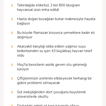
Tekirdağda etiketsiz 2 bin 800 kilogram
hayvansal ürün imha edildi
Hasta doğan buzağıları buhar makinesiyle hayata
bağlıyor
Bu köyde Ramazan boyunca yemeklere kadın eli
değmiyor
Akaryakıt karıştığı iddia edilen yağmur suyu
birikintisinden su içen 43 küçükbaş hayvan telef
oldu
Muş'ta besicilerin asırlık geven otu geleneği
sürüyor
Çiftçilerimizin üretimini etkileyecek herhangi bir
gübre problemi olmayacak
Süt inekçiliğinden dört çocuğunu büyüterek
üniversitede okuttu
Doğadaki zehirli ot kara kazanda şifaya