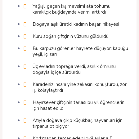
Yağışlı geçen kış mevsimi ata tohumu
karakılçık buğdayında verimi arttırdı
Doğaya aşık üretici kadının başarı hikayesi
Kuru soğan çiftçinin yüzünü güldürdü
Bu karpuzu görenler hayrete düşüyor: kabuğu
yeşil, içi sarı
Üç evladını toprağa verdi, asırlık ömrünü
doğayla iç içe sürdürdü
Karadeniz insanı yine zekasını konuşturdu, zor
işi kolaylaştırdı
Hayırsever çiftçinin tarlası bu yıl öğrencilerin
için hasat edildi
Atıyla doğaya çıkıp küçükbaş hayvanları için
tırpanla ot biçiyor
Korkmadan temas edebildiği arılarla 5