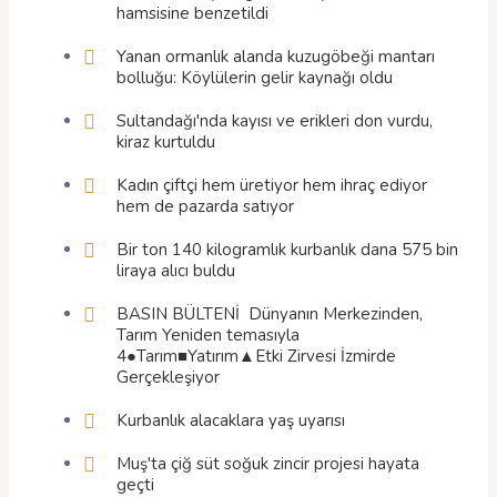
hamsisine benzetildi
Yanan ormanlık alanda kuzugöbeği mantarı
bolluğu: Köylülerin gelir kaynağı oldu
Sultandağı'nda kayısı ve erikleri don vurdu,
kiraz kurtuldu
Kadın çiftçi hem üretiyor hem ihraç ediyor
hem de pazarda satıyor
Bir ton 140 kilogramlık kurbanlık dana 575 bin
liraya alıcı buldu
BASIN BÜLTENİ  Dünyanın Merkezinden,
Tarım Yeniden temasıyla
4●Tarım■Yatırım▲Etki Zirvesi İzmirde
Gerçekleşiyor
Kurbanlık alacaklara yaş uyarısı
Muş'ta çiğ süt soğuk zincir projesi hayata
geçti