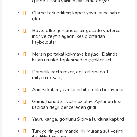
günde 1 tona yakın hasat elde ediyor
Ölüme terk edilmiş köpek yavrularına sahip
çıktı
Böyle öfke görülmedi, bir gecede yüzlerce
incir ve zeytin ağacını kesip ortadan
kayboldular
Mersin portakal kokmaya başladı: Dalında
kalan ürünler toplanmadan çiçekler açtı
Damızlık koçta rekor, açık artırmada 1
milyonluk satış
Annesi kalan yavrularını biberonla besliyorlar
Gümüşhanede akılalmaz olay: Ayılar bu kez
kapıdan değil pencereden girdi
Yavru kangal gönlünü Sibirya kurduna kaptırdı
Türkiye'nin yeni manda ırkı Murana süt verimi
ile dikkat çekiyor