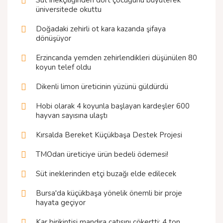
Süt inekçiliğinden dört çocuğunu büyüterek
üniversitede okuttu
Doğadaki zehirli ot kara kazanda şifaya
dönüşüyor
Erzincanda yemden zehirlendikleri düşünülen 80
koyun telef oldu
Dikenli limon üreticinin yüzünü güldürdü
Hobi olarak 4 koyunla başlayan kardeşler 600
hayvan sayısına ulaştı
Kırsalda Bereket Küçükbaşa Destek Projesi
TMOdan üreticiye ürün bedeli ödemesi!
Süt ineklerinden etçi buzağı elde edilecek
Bursa'da küçükbaşa yönelik önemli bir proje
hayata geçiyor
Kar birikintisi mandıra çatısını çökertti: 4 ton