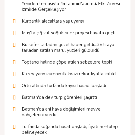
Yeniden temasıyla 4●Tarım■Yatırım▲Etki Zirvesi
İzmirde Gerçekleşiyor
Kurbanlık alacaklara yaş uyarısı
Muş'ta çiğ süt soğuk zincir projesi hayata geçti
Bu sefer tarladan güzel haber geldi...35 liraya
tarladan satılan marul yüzleri güldürdü
Toptancı halinde çöpe atılan sebzelere tepki
Kuzey yarımkürenin ilk kirazı rekor fiyatla satıldı
Örtü altında turfanda kayısı hasadı başladı
Batman'da dev turp görenleri şaşırttı
Batman'da ani hava değişimleri meyve
bahçelerini vurdu
Turfanda soğanda hasat başladı, fiyatı arz-talep
belirleyecek