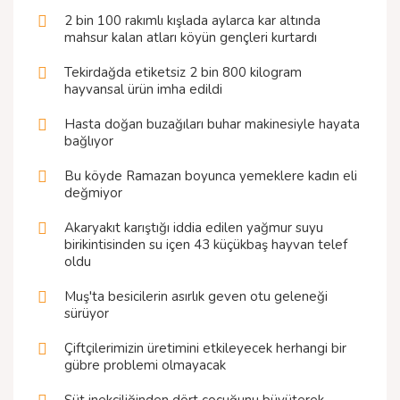
2 bin 100 rakımlı kışlada aylarca kar altında
mahsur kalan atları köyün gençleri kurtardı
Tekirdağda etiketsiz 2 bin 800 kilogram
hayvansal ürün imha edildi
Hasta doğan buzağıları buhar makinesiyle hayata
bağlıyor
Bu köyde Ramazan boyunca yemeklere kadın eli
değmiyor
Akaryakıt karıştığı iddia edilen yağmur suyu
birikintisinden su içen 43 küçükbaş hayvan telef
oldu
Muş'ta besicilerin asırlık geven otu geleneği
sürüyor
Çiftçilerimizin üretimini etkileyecek herhangi bir
gübre problemi olmayacak