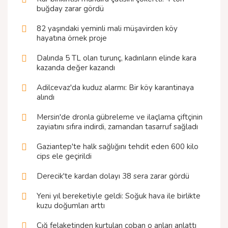
buğday zarar gördü
82 yaşındaki yeminli mali müşavirden köy
hayatına örnek proje
Dalında 5 TL olan turunç, kadınların elinde kara
kazanda değer kazandı
Adilcevaz'da kuduz alarmı: Bir köy karantinaya
alındı
Mersin'de dronla gübreleme ve ilaçlama çiftçinin
zayiatını sıfıra indirdi, zamandan tasarruf sağladı
Gaziantep'te halk sağlığını tehdit eden 600 kilo
cips ele geçirildi
Derecik'te kardan dolayı 38 sera zarar gördü
Yeni yıl bereketiyle geldi: Soğuk hava ile birlikte
kuzu doğumları arttı
Çığ felaketinden kurtulan çoban o anları anlattı