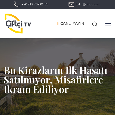
+90 212 709 01 01
bilgi@ciftcitv.com
CANLI YAYIN
Bu Kirazların Ilk Hasatı
Satılmıyor, Misafirlere
Ikram Ediliyor