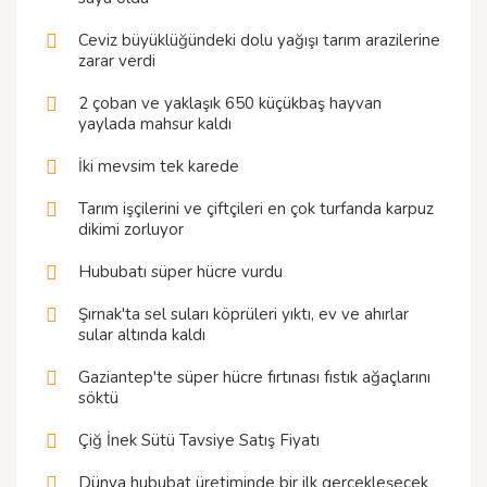
Ceviz büyüklüğündeki dolu yağışı tarım arazilerine
zarar verdi
2 çoban ve yaklaşık 650 küçükbaş hayvan
yaylada mahsur kaldı
İki mevsim tek karede
Tarım işçilerini ve çiftçileri en çok turfanda karpuz
dikimi zorluyor
Hububatı süper hücre vurdu
Şırnak'ta sel suları köprüleri yıktı, ev ve ahırlar
sular altında kaldı
Gaziantep'te süper hücre fırtınası fıstık ağaçlarını
söktü
Çiğ İnek Sütü Tavsiye Satış Fiyatı
Dünya hububat üretiminde bir ilk gerçekleşecek