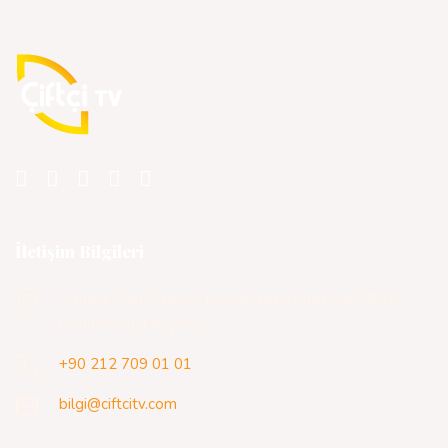
İletişim Bilgileri
Vişnelik Mah. Atatürk Bulvarı Yasin Sitesi No:185/B
Odunpazarı, Eskişehir
+90 212 709 01 01
bilgi@ciftcitv.com