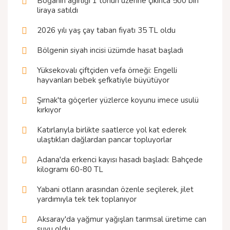
Boğanın ağırlığı 1 tonun üzerine çıkınca 500 bin
liraya satıldı
2026 yılı yaş çay taban fiyatı 35 TL oldu
Bölgenin siyah incisi üzümde hasat başladı
Yüksekovalı çiftçiden vefa örneği: Engelli
hayvanları bebek şefkatiyle büyütüyor
Şırnak'ta göçerler yüzlerce koyunu imece usulü
kırkıyor
Katırlarıyla birlikte saatlerce yol kat ederek
ulaştıkları dağlardan pancar topluyorlar
Adana'da erkenci kayısı hasadı başladı: Bahçede
kilogramı 60-80 TL
Yabani otların arasından özenle seçilerek, jilet
yardımıyla tek tek toplanıyor
Aksaray'da yağmur yağışları tarımsal üretime can
suyu oldu