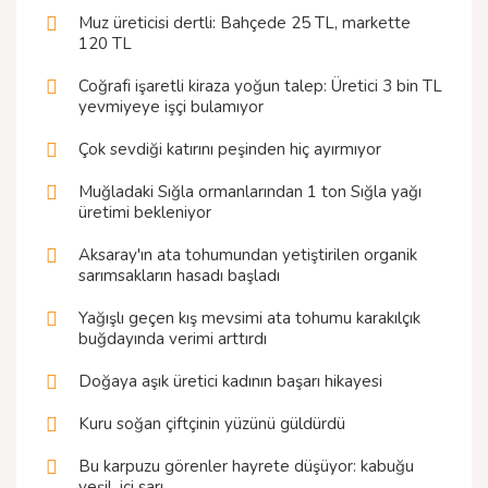
Muz üreticisi dertli: Bahçede 25 TL, markette
120 TL
Coğrafi işaretli kiraza yoğun talep: Üretici 3 bin TL
yevmiyeye işçi bulamıyor
Çok sevdiği katırını peşinden hiç ayırmıyor
Muğladaki Sığla ormanlarından 1 ton Sığla yağı
üretimi bekleniyor
Aksaray'ın ata tohumundan yetiştirilen organik
sarımsakların hasadı başladı
Yağışlı geçen kış mevsimi ata tohumu karakılçık
buğdayında verimi arttırdı
Doğaya aşık üretici kadının başarı hikayesi
Kuru soğan çiftçinin yüzünü güldürdü
Bu karpuzu görenler hayrete düşüyor: kabuğu
yeşil, içi sarı