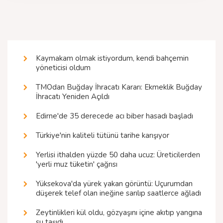
Kaymakam olmak istiyordum, kendi bahçemin
yöneticisi oldum
TMOdan Buğday İhracatı Kararı: Ekmeklik Buğday
İhracatı Yeniden Açıldı
Edirne'de 35 derecede acı biber hasadı başladı
Türkiye'nin kaliteli tütünü tarihe karışıyor
Yerlisi ithalden yüzde 50 daha ucuz: Üreticilerden
'yerli muz tüketin' çağrısı
Yüksekova'da yürek yakan görüntü: Uçurumdan
düşerek telef olan ineğine sarılıp saatlerce ağladı
Zeytinlikleri kül oldu, gözyaşını içine akıtıp yangına
su taşıdı