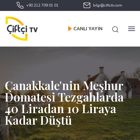
+90 212 709 01 01
bilgi@ciftcitv.com
CANLI YAYIN
Çanakkale'nin Meşhur
Domatesi Tezgahlarda
40 Liradan 10 Liraya
Kadar Düştü