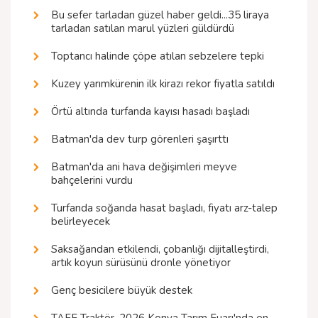
Bu sefer tarladan güzel haber geldi...35 liraya
tarladan satılan marul yüzleri güldürdü
Toptancı halinde çöpe atılan sebzelere tepki
Kuzey yarımkürenin ilk kirazı rekor fiyatla satıldı
Örtü altında turfanda kayısı hasadı başladı
Batman'da dev turp görenleri şaşırttı
Batman'da ani hava değişimleri meyve
bahçelerini vurdu
Turfanda soğanda hasat başladı, fiyatı arz-talep
belirleyecek
Saksağandan etkilendi, çobanlığı dijitalleştirdi,
artık koyun sürüsünü dronle yönetiyor
Genç besicilere büyük destek
TAFE Traktör, 2026 Konya Tarım Fuarı'nda en