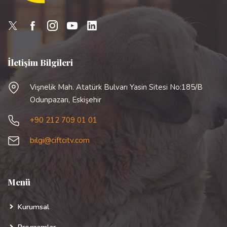
İletişim Bilgileri
Vişnelik Mah. Atatürk Bulvarı Yasin Sitesi No:185/B
Odunpazarı, Eskişehir
+90 212 709 01 01
bilgi@ciftcitv.com
Menü
Kurumsal
Programlar