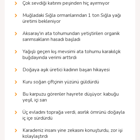
Çok sevdiği katırını peşinden hiç ayırmıyor
Muğladaki Sığla ormanlarından 1 ton Sığla yağı
üretimi bekleniyor
Aksaray'ın ata tohumundan yetiştirilen organik
sarımsakların hasadı başladı
Yağışlı geçen kış mevsimi ata tohumu karakılçık
buğdayında verimi arttırdı
Doğaya aşık üretici kadının başarı hikayesi
Kuru soğan çiftçinin yüzünü güldürdü
Bu karpuzu görenler hayrete düşüyor: kabuğu
yeşil, içi sarı
Üç evladını toprağa verdi, asırlık ömrünü doğayla
iç içe sürdürdü
Karadeniz insanı yine zekasını konuşturdu, zor işi
kolaylaştırdı