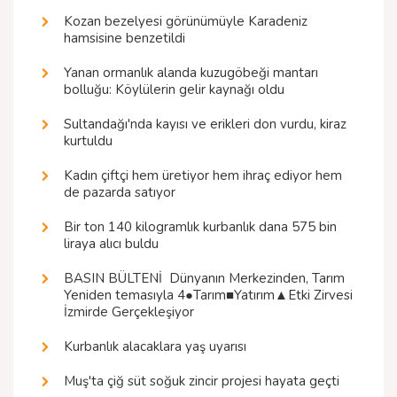
Kozan bezelyesi görünümüyle Karadeniz
hamsisine benzetildi
Yanan ormanlık alanda kuzugöbeği mantarı
bolluğu: Köylülerin gelir kaynağı oldu
Sultandağı'nda kayısı ve erikleri don vurdu, kiraz
kurtuldu
Kadın çiftçi hem üretiyor hem ihraç ediyor hem
de pazarda satıyor
Bir ton 140 kilogramlık kurbanlık dana 575 bin
liraya alıcı buldu
BASIN BÜLTENİ  Dünyanın Merkezinden, Tarım
Yeniden temasıyla 4●Tarım■Yatırım▲Etki Zirvesi
İzmirde Gerçekleşiyor
Kurbanlık alacaklara yaş uyarısı
Muş'ta çiğ süt soğuk zincir projesi hayata geçti