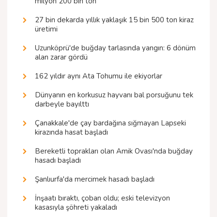
milyon 200 bin ton
27 bin dekarda yıllık yaklaşık 15 bin 500 ton kiraz
üretimi
Uzunköprü'de buğday tarlasında yangın: 6 dönüm
alan zarar gördü
162 yıldır aynı Ata Tohumu ile ekiyorlar
Dünyanın en korkusuz hayvanı bal porsuğunu tek
darbeyle bayılttı
Çanakkale'de çay bardağına sığmayan Lapseki
kirazında hasat başladı
Bereketli toprakları olan Amik Ovası'nda buğday
hasadı başladı
Şanlıurfa'da mercimek hasadı başladı
İnşaatı bıraktı, çoban oldu; eski televizyon
kasasıyla şöhreti yakaladı