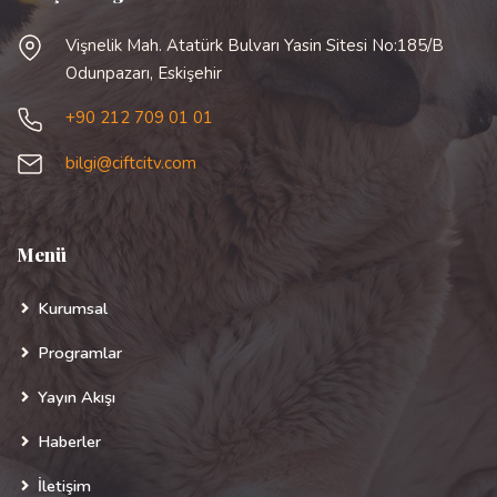
Vişnelik Mah. Atatürk Bulvarı Yasin Sitesi No:185/B
Odunpazarı, Eskişehir
+90 212 709 01 01
bilgi@ciftcitv.com
Menü
Kurumsal
Programlar
Yayın Akışı
Haberler
İletişim