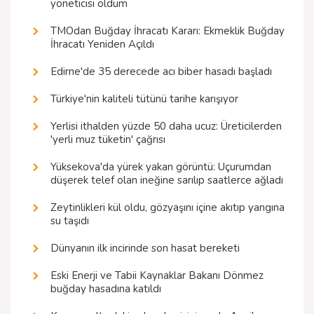
yöneticisi oldum
TMOdan Buğday İhracatı Kararı: Ekmeklik Buğday
İhracatı Yeniden Açıldı
Edirne'de 35 derecede acı biber hasadı başladı
Türkiye'nin kaliteli tütünü tarihe karışıyor
Yerlisi ithalden yüzde 50 daha ucuz: Üreticilerden
'yerli muz tüketin' çağrısı
Yüksekova'da yürek yakan görüntü: Uçurumdan
düşerek telef olan ineğine sarılıp saatlerce ağladı
Zeytinlikleri kül oldu, gözyaşını içine akıtıp yangına
su taşıdı
Dünyanın ilk incirinde son hasat bereketi
Eski Enerji ve Tabii Kaynaklar Bakanı Dönmez
buğday hasadına katıldı