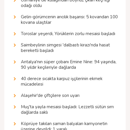
Osmaniye'de kulağından boynuz çıkan keçi ilgi
odağı oldu
Gelin-görümcenin arıcılık başarısı: 5 kovandan 100
kovana ulaştılar
Toroslar yeşerdi, Yörüklerin zorlu mesaisi başladı
Saimbeylinin simgesi 'dalbastı kirazı'nda hasat
bereketli başladı
Antalya'nın süper çobanı Emine Nine: 94 yaşında,
90 yıldır keçileriyle dağlarda
40 derece sıcakta karpuz işçilerinin ekmek
mücadelesi
Alaşehir'de çiftçilere son uyarı
Muş'ta yayla mesaisi başladı: Lezzetli sütün sırrı
dağlarda saklı
Köprüye takılan saman balyaları kamyonetin
üzerine devrildi: 1 yaralı