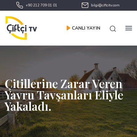
+90 212 709 01 01
bilgi@ciftcitv.com
CANLI YAYIN
Çitillerine Zarar Veren
Yavru Tavşanları Eliyle
Yakaladı.