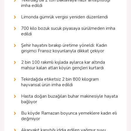
Tekirdağ'da 2 ton baklavaya hazır antepfıstığı
imha edildi
Limonda gümrük vergisi yeniden düzenlendi
700 kilo bozuk sucuk piyasaya sürülmeden imha
edildi
Şehir hayatını bırakıp üretime yöneldi: Kadın
girişimci Fransız koyunlarıyla dikkat çekiyor
2 bin 100 rakımlı kışlada aylarca kar altında
mahsur kalan atları köyün gençleri kurtardı
Tekirdağda etiketsiz 2 bin 800 kilogram
hayvansal ürün imha edildi
Hasta doğan buzağıları buhar makinesiyle hayata
bağlıyor
Bu köyde Ramazan boyunca yemeklere kadın eli
değmiyor
Akaryakıt karıştığı iddia edilen yağmur suyu