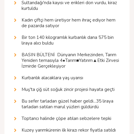
Sultandağı'nda kayısı ve erikleri don vurdu, kiraz
kurtuldu
Kadın çiftçi hem üretiyor hem ihraç ediyor hem
de pazarda satıyor
Bir ton 140 kilogramlık kurbanlık dana 575 bin
liraya alıcı buldu
BASIN BÜLTENİ  Dünyanın Merkezinden, Tarım
Yeniden temasıyla 4●Tarım■Yatırım▲Etki Zirvesi
İzmirde Gerçekleşiyor
Kurbanlık alacaklara yaş uyarısı
Muş'ta çiğ süt soğuk zincir projesi hayata geçti
Bu sefer tarladan güzel haber geldi...35 liraya
tarladan satılan marul yüzleri güldürdü
Toptancı halinde çöpe atılan sebzelere tepki
Kuzey yarımkürenin ilk kirazı rekor fiyatla satıldı