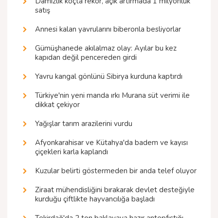
Damızlık koçta rekor, açık artırmada 1 milyonluk
satış
Annesi kalan yavrularını biberonla besliyorlar
Gümüşhanede akılalmaz olay: Ayılar bu kez
kapıdan değil pencereden girdi
Yavru kangal gönlünü Sibirya kurduna kaptırdı
Türkiye'nin yeni manda ırkı Murana süt verimi ile
dikkat çekiyor
Yağışlar tarım arazilerini vurdu
Afyonkarahisar ve Kütahya'da badem ve kayısı
çiçekleri karla kaplandı
Kuzular belirti göstermeden bir anda telef oluyor
Ziraat mühendisliğini bırakarak devlet desteğiyle
kurduğu çiftlikte hayvancılığa başladı